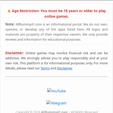
Age Restriction: You must be 18 years or older to play
online games.
Note:
AllRummy41.com is an informational portal. We do not own,
operate, or develop any of the apps listed here. All logos and
materials are property of their respective owners. We only provide
reviews and information for educational purposes.
Disclaimer:
Online games may involve financial risk and can be
addictive. We strongly advise you to play responsibly and at your
own risk. This platform is for informational purposes only. For more
details, please read our
Terms
and
Disclaimer
.
Copyright © 2026
AllRummy41.com
| All Rights Reserved