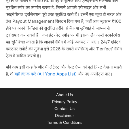
सुरक्षा के मामले में Yono Rummy आधुनिक डेटा एन्क्रिप्शन तकनीक और
सुरक्षित सर्वर का उपयोग करता है, जिससे आपकी प्रोफाइल और सभी
फाइनेंशियल ट्रांजेक्शन पूरी तरह सुरक्षित रहते हैं। इसमें एक बहुत ही सरल और
तेज़ Payout Management सिस्टम दिया गया है, जहाँ आप न्यूनतम ₹100
होने पर अपने रिवॉर्ड्स को सुरक्षित तरीके से बैंक या यूपीआई के माध्यम से
ट्रांसफर कर सकते हैं। कम इंटरनेट स्पीड पर भी इसका लैग-फ्री परफॉरमेंस
यह सुनिश्चित करता है कि आपकी गेमिंग में कोई रुकावट न आए। 24/7 एक्टिव
कस्टमर सपोर्ट की सुविधा इसे 2026 के सबसे भरोसेमंद और ‘Perfect’ गेमिंग
ऐप्स में शामिल करती है।
यदि आप इसी तरह के और भी लेटेस्ट और बेस्ट ऐप्स की पूरी लिस्ट देखना चाहते
हैं, तो
यहाँ क्लिक करें (All Yono Apps List)
और नए अपडेट्स पाएं।
About Us
Privacy Policy
Contact Us
Disclaimer
Terms & Conditions