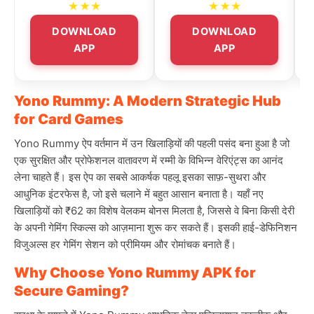
★★★
★★★
DOWNLOAD
DOWNLOAD
APP
APP
Yono Rummy: A Modern Strategic Hub
for Card Games
Yono Rummy ऐप वर्तमान में उन खिलाड़ियों की पहली पसंद बना हुआ है जो
एक सुरक्षित और प्रोफेशनल वातावरण में रम्मी के विभिन्न वेरिएंट्स का आनंद
लेना चाहते हैं। इस ऐप का सबसे आकर्षक पहलू इसका साफ़-सुथरा और
आधुनिक इंटरफेस है, जो इसे चलाने में बहुत आसान बनाता है। यहाँ नए
खिलाड़ियों को ₹62 का विशेष वेलकम बोनस मिलता है, जिससे वे बिना किसी देरी
के अपनी गेमिंग स्किल्स को आज़माना शुरू कर सकते हैं। इसकी हाई-डेफिनिशन
विजुअल्स हर गेमिंग सेशन को प्रीमियम और रोमांचक बनाते हैं।
Why Choose Yono Rummy APK for
Secure Gaming?