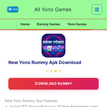
Skip
to
All Yono Games
Join
content
Home
Rummy Games
Yono Games
New Yono Rummy Apk Download
★
★
★
★
DOWNLOAD RUMMY
New Yono Rummy App Features
Instant ₹71 Signup Bonus for All New Registered Users