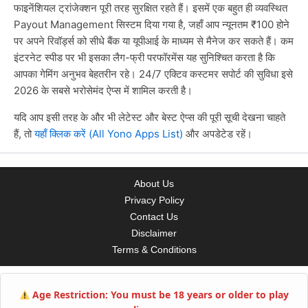
फाइनेंशियल ट्रांजेक्शन पूरी तरह सुरक्षित रहते हैं। इसमें एक बहुत ही व्यवस्थित
Payout Management सिस्टम दिया गया है, जहाँ आप न्यूनतम ₹100 होने
पर अपने रिवॉर्ड्स को सीधे बैंक या यूपीआई के माध्यम से मैनेज कर सकते हैं। कम
इंटरनेट स्पीड पर भी इसका लैग-फ्री परफॉरमेंस यह सुनिश्चित करता है कि
आपका गेमिंग अनुभव बेहतरीन रहे। 24/7 एक्टिव कस्टमर सपोर्ट की सुविधा इसे
2026 के सबसे भरोसेमंद ऐप्स में शामिल करती है।
यदि आप इसी तरह के और भी लेटेस्ट और बेस्ट ऐप्स की पूरी सूची देखना चाहते
हैं, तो
यहाँ क्लिक करें (All Yono Apps List)
और अपडेटेड रहें।
About Us
Privacy Policy
Contact Us
Disclaimer
Terms & Conditions
Age Restriction: You must be 18 years or older to play