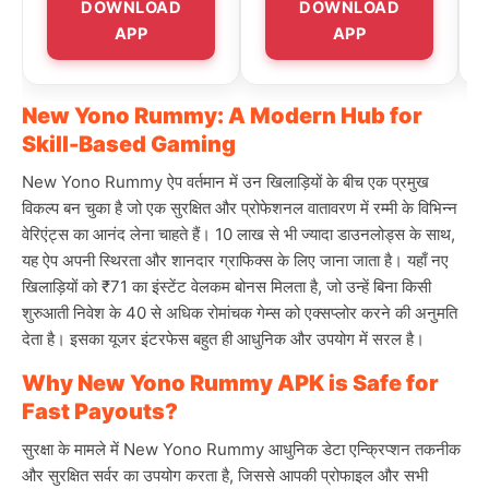
DOWNLOAD
DOWNLOAD
APP
APP
New Yono Rummy: A Modern Hub for
Skill-Based Gaming
New Yono Rummy ऐप वर्तमान में उन खिलाड़ियों के बीच एक प्रमुख
विकल्प बन चुका है जो एक सुरक्षित और प्रोफेशनल वातावरण में रम्मी के विभिन्न
वेरिएंट्स का आनंद लेना चाहते हैं। 10 लाख से भी ज्यादा डाउनलोड्स के साथ,
यह ऐप अपनी स्थिरता और शानदार ग्राफिक्स के लिए जाना जाता है। यहाँ नए
खिलाड़ियों को ₹71 का इंस्टेंट वेलकम बोनस मिलता है, जो उन्हें बिना किसी
शुरुआती निवेश के 40 से अधिक रोमांचक गेम्स को एक्सप्लोर करने की अनुमति
देता है। इसका यूजर इंटरफेस बहुत ही आधुनिक और उपयोग में सरल है।
Why New Yono Rummy APK is Safe for
Fast Payouts?
सुरक्षा के मामले में New Yono Rummy आधुनिक डेटा एन्क्रिप्शन तकनीक
और सुरक्षित सर्वर का उपयोग करता है, जिससे आपकी प्रोफाइल और सभी