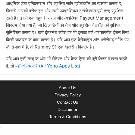
आधुनिक डेटा एन्क्रिप्शन और सुरक्षित सर्वर प्रोटोकॉल का उपयोग करता है,
जिससे आपकी प्रोफाइल और सभी फाइनेंशियल ट्रांजेक्शन पूरी तरह सुरक्षित
रहते हैं। इसमें एक बहुत ही सरल और व्यवस्थित Payout Management
सिस्टम दिया गया है, जो खिलाड़ियों को तेज़ और सुरक्षित विड्रॉल की सुविधा
सुनिश्चित करता है। कम इंटरनेट स्पीड पर भी इसका हाई-परफॉरमेंस इंजन बिना
किसी रुकावट के काम करता है। यदि आप एक वेरीफाइड और भरोसेमंद गेमिंग ऐप
की तलाश में हैं, तो Rummy 91 एक बेहतरीन विकल्प है।
यदि आप इसी तरह के और भी लेटेस्ट और बेस्ट ऐप्स की पूरी लिस्ट देखना चाहते
हैं, तो
यहाँ क्लिक करें (All Yono Apps List)
।
About Us
Privacy Policy
Contact Us
Disclaimer
Terms & Conditions