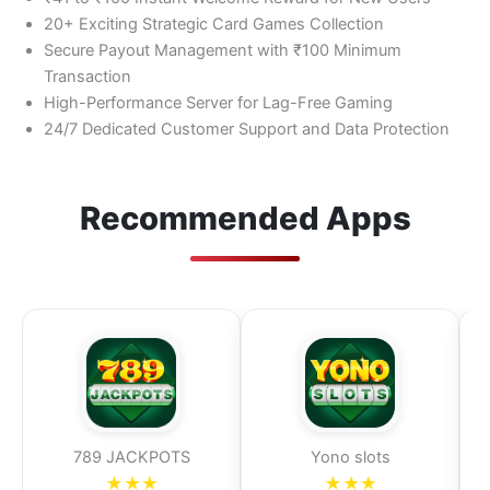
20+ Exciting Strategic Card Games Collection
Secure Payout Management with ₹100 Minimum
Transaction
High-Performance Server for Lag-Free Gaming
24/7 Dedicated Customer Support and Data Protection
Recommended Apps
789 JACKPOTS
Yono slots
★★★
★★★