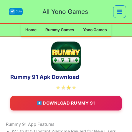
Skip
to
All Yono Games
Join
content
Home
Rummy Games
Yono Games
Rummy 91 Apk Download
★
★
★
★
DOWNLOAD RUMMY 91
Rummy 91 App Features
₹41 to ₹100 Instant Welcome Reward for New Users