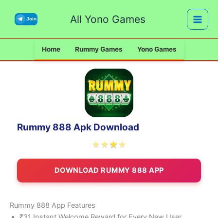
Skip
to
All Yono Games
Join
content
Home
Rummy Games
Yono Games
Rummy 888 Apk Download
★
★
★
★
DOWNLOAD RUMMY 888 APP
Rummy 888 App Features
₹31 Instant Welcome Reward for Every New User