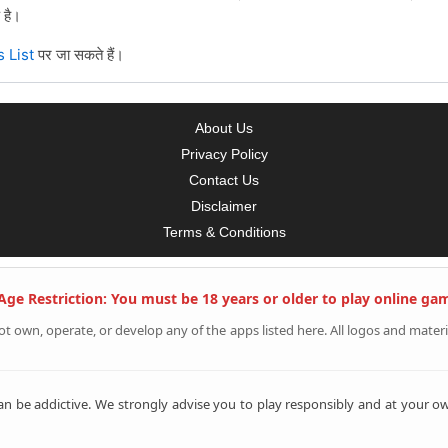
 है।
 List
पर जा सकते हैं।
About Us
Privacy Policy
Contact Us
Disclaimer
Terms & Conditions
ge Restriction: You must be 18 years or older to play online ga
own, operate, or develop any of the apps listed here. All logos and materi
n be addictive. We strongly advise you to play responsibly and at your own 