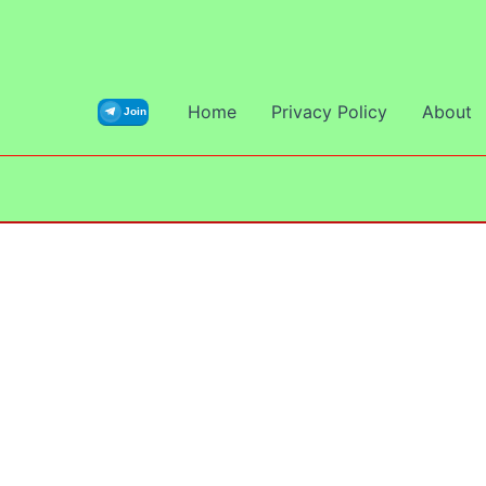
Skip
to
content
Home
Privacy Policy
About
Join